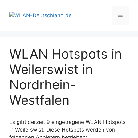
Zum
Inhalt
Menü
springen
WLAN Hotspots in
Weilerswist in
Nordrhein-
Westfalen
Es gibt derzeit 9 eingetragene WLAN Hotspots
in Weilerswist. Diese Hotspots werden von
folgenden Anbietern betrieben: