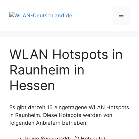
Zum
Inhalt
Menü
springen
WLAN Hotspots in
Raunheim in
Hessen
Es gibt derzeit 16 eingetragene WLAN Hotspots
in Raunheim. Diese Hotspots werden von
folgenden Anbietern betrieben:
Rewe Supermärkte (2 Hotspots)