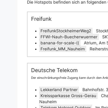
Die Hotspots befinden sich an folgenden 
Freifunk
FreifunkStockheimerWeg2
Stock
FFWI-Nauh-Buecherwuermer
SKV
banana-for-scale-((
Atrium, Am 
Freifunk_MM_Nauheim
Reiherst
Deutsche Telekom
Der einschränkungsfreie Zugang kann durch den Anbi
Lekkerland Partner
Bahnhofstr. 
Kreissparkasse Gross-Gerau
Cha
Nauheim
Telekom Hotspot Outdoor
Im Rei