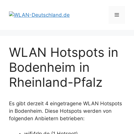
Zum
Inhalt
Menü
springen
WLAN Hotspots in
Bodenheim in
Rheinland-Pfalz
Es gibt derzeit 4 eingetragene WLAN Hotspots
in Bodenheim. Diese Hotspots werden von
folgenden Anbietern betrieben:
wifi4rlp.de (1 Hotspot)