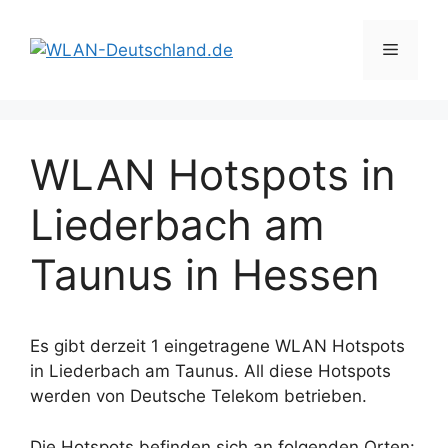
Zum
Inhalt
Menü
springen
WLAN Hotspots in
Liederbach am
Taunus in Hessen
Es gibt derzeit 1 eingetragene WLAN Hotspots
in Liederbach am Taunus. All diese Hotspots
werden von Deutsche Telekom betrieben.
Die Hotspots befinden sich an folgenden Orten: