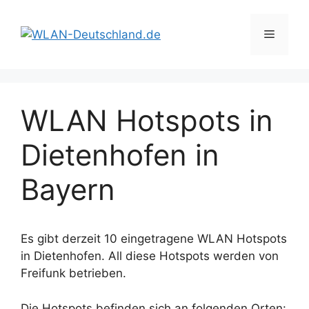
Zum
Inhalt
Menü
springen
WLAN Hotspots in
Dietenhofen in
Bayern
Es gibt derzeit 10 eingetragene WLAN Hotspots
in Dietenhofen. All diese Hotspots werden von
Freifunk betrieben.
Die Hotspots befinden sich an folgenden Orten: