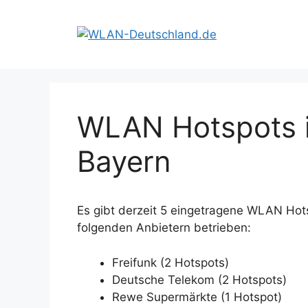
Zum
Inhalt
springen
WLAN Hotspots i
Bayern
Es gibt derzeit 5 eingetragene WLAN Ho
folgenden Anbietern betrieben:
Freifunk (2 Hotspots)
Deutsche Telekom (2 Hotspots)
Rewe Supermärkte (1 Hotspot)