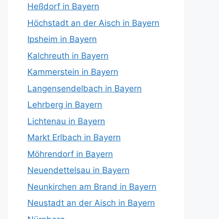
Heßdorf in Bayern
Höchstadt an der Aisch in Bayern
Ipsheim in Bayern
Kalchreuth in Bayern
Kammerstein in Bayern
Langensendelbach in Bayern
Lehrberg in Bayern
Lichtenau in Bayern
Markt Erlbach in Bayern
Möhrendorf in Bayern
Neuendettelsau in Bayern
Neunkirchen am Brand in Bayern
Neustadt an der Aisch in Bayern