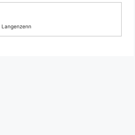
9 Langenzenn