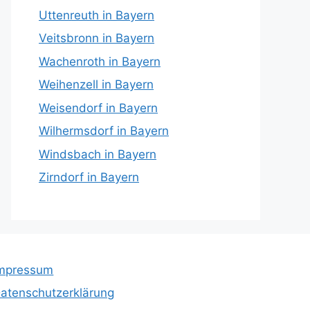
Uttenreuth in Bayern
Veitsbronn in Bayern
Wachenroth in Bayern
Weihenzell in Bayern
Weisendorf in Bayern
Wilhermsdorf in Bayern
Windsbach in Bayern
Zirndorf in Bayern
mpressum
atenschutzerklärung