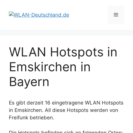
Zum
Inhalt
Menü
springen
WLAN Hotspots in
Emskirchen in
Bayern
Es gibt derzeit 16 eingetragene WLAN Hotspots
in Emskirchen. All diese Hotspots werden von
Freifunk betrieben.
Die Hotspots befinden sich an folgenden Orten: