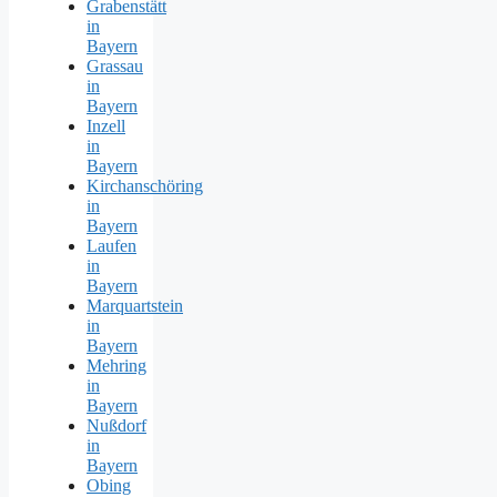
Grabenstätt
in
Bayern
Grassau
in
Bayern
Inzell
in
Bayern
Kirchanschöring
in
Bayern
Laufen
in
Bayern
Marquartstein
in
Bayern
Mehring
in
Bayern
Nußdorf
in
Bayern
Obing