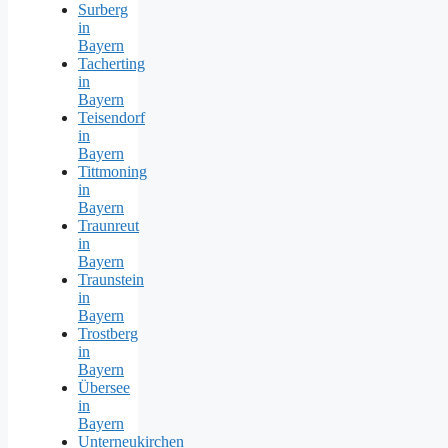
Surberg
in
Bayern
Tacherting
in
Bayern
Teisendorf
in
Bayern
Tittmoning
in
Bayern
Traunreut
in
Bayern
Traunstein
in
Bayern
Trostberg
in
Bayern
Übersee
in
Bayern
Unterneukirchen