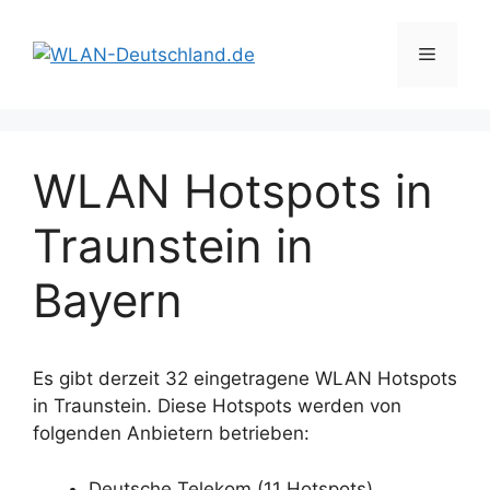
Zum
Inhalt
Menü
springen
WLAN Hotspots in
Traunstein in
Bayern
Es gibt derzeit 32 eingetragene WLAN Hotspots
in Traunstein. Diese Hotspots werden von
folgenden Anbietern betrieben:
Deutsche Telekom (11 Hotspots)