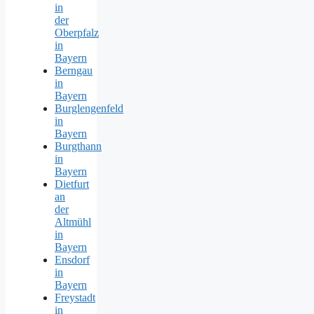
in
der
Oberpfalz
in
Bayern
Berngau
in
Bayern
Burglengenfeld
in
Bayern
Burgthann
in
Bayern
Dietfurt
an
der
Altmühl
in
Bayern
Ensdorf
in
Bayern
Freystadt
in