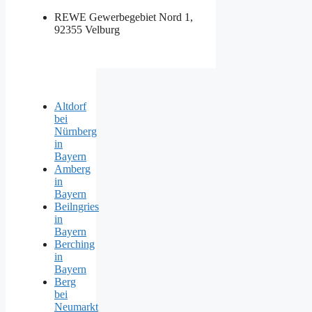
REWE
Gewerbegebiet Nord 1,
92355 Velburg
Altdorf
bei
Nürnberg
in
Bayern
Amberg
in
Bayern
Beilngries
in
Bayern
Berching
in
Bayern
Berg
bei
Neumarkt