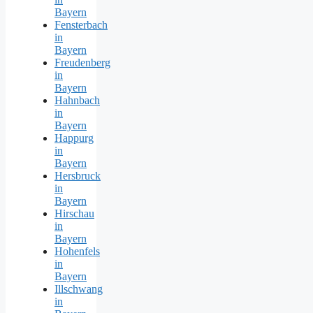
Bayern
Fensterbach
in
Bayern
Freudenberg
in
Bayern
Hahnbach
in
Bayern
Happurg
in
Bayern
Hersbruck
in
Bayern
Hirschau
in
Bayern
Hohenfels
in
Bayern
Illschwang
in