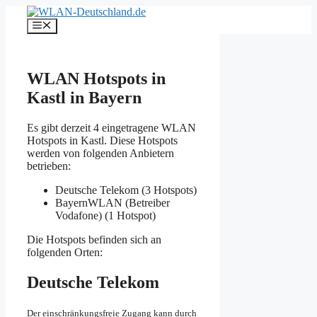
Zum
Inhalt
Menü
springen
WLAN Hotspots in
Kastl in Bayern
Es gibt derzeit 4 eingetragene WLAN
Hotspots in Kastl. Diese Hotspots
werden von folgenden Anbietern
betrieben:
Deutsche Telekom (3 Hotspots)
BayernWLAN (Betreiber
Vodafone) (1 Hotspot)
Die Hotspots befinden sich an
folgenden Orten:
Deutsche Telekom
Der einschränkungsfreie Zugang kann durch