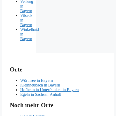
Velburg
in
Bayern
Vilseck
in
Bayern
Winkelhaid
in
Bayern
Orte
Wörthsee in Bayern
Kleinheubach in Bayern
Hofheim in Unterfranken in Bayern
Egeln in Sachsen-Anhalt
Noch mehr Orte