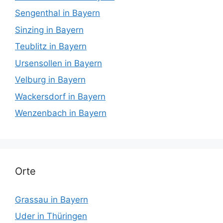
Sengenthal in Bayern
Sinzing in Bayern
Teublitz in Bayern
Ursensollen in Bayern
Velburg in Bayern
Wackersdorf in Bayern
Wenzenbach in Bayern
Orte
Grassau in Bayern
Uder in Thüringen