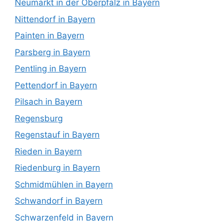
Neumarkt in der Oberpfalz in Bayern
Nittendorf in Bayern
Painten in Bayern
Parsberg in Bayern
Pentling in Bayern
Pettendorf in Bayern
Pilsach in Bayern
Regensburg
Regenstauf in Bayern
Rieden in Bayern
Riedenburg in Bayern
Schmidmühlen in Bayern
Schwandorf in Bayern
Schwarzenfeld in Bayern