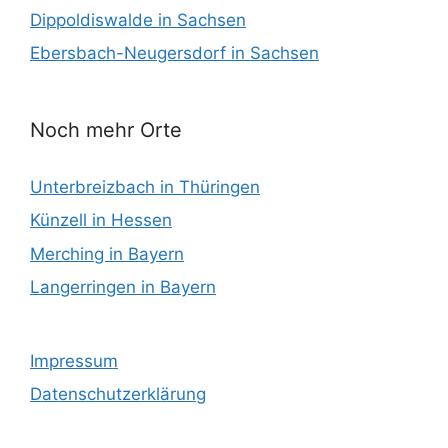
Dippoldiswalde in Sachsen
Ebersbach-Neugersdorf in Sachsen
Noch mehr Orte
Unterbreizbach in Thüringen
Künzell in Hessen
Merching in Bayern
Langerringen in Bayern
Impressum
Datenschutzerklärung