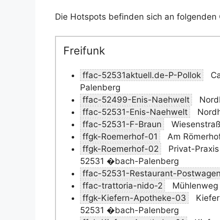
Die Hotspots befinden sich an folgenden 
Freifunk
ffac-52531aktuell.de-P-Pollok
Ca
Palenberg
ffac-52499-Enis-Naehwelt
Nordh
ffac-52531-Enis-Naehwelt
Nordh
ffac-52531-F-Braun
Wiesenstraß
ffgk-Roemerhof-01
Am Römerhof
ffgk-Roemerhof-02
Privat-Praxis
52531 �bach-Palenberg
ffac-52531-Restaurant-Postwage
ffac-trattoria-nido-2
Mühlenweg 
ffgk-Kiefern-Apotheke-03
Kiefer
52531 �bach-Palenberg