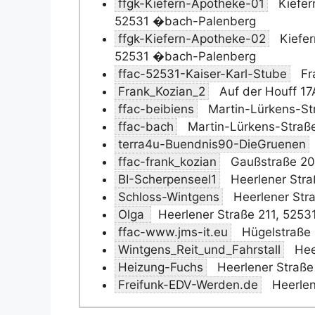
ffgk-Kiefern-Apotheke-01
Kiefer
52531 �bach-Palenberg
ffgk-Kiefern-Apotheke-02
Kiefer
52531 �bach-Palenberg
ffac-52531-Kaiser-Karl-Stube
Fr
Frank_Kozian_2
Auf der Houff 1
ffac-beibiens
Martin-Lürkens-St
ffac-bach
Martin-Lürkens-Straß
terra4u-Buendnis90-DieGruenen
ffac-frank_kozian
Gaußstraße 20
BI-Scherpenseel1
Heerlener Str
Schloss-Wintgens
Heerlener Str
Olga
Heerlener Straße 211, 525
ffac-www.jms-it.eu
Hügelstraße
Wintgens_Reit_und_Fahrstall
Hee
Heizung-Fuchs
Heerlener Straße
Freifunk-EDV-Werden.de
Heerlen