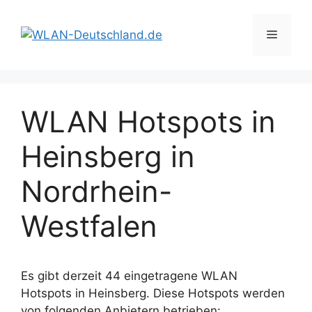
Zum
Inhalt
Menü
springen
WLAN Hotspots in
Heinsberg in
Nordrhein-
Westfalen
Es gibt derzeit 44 eingetragene WLAN
Hotspots in Heinsberg. Diese Hotspots werden
von folgenden Anbietern betrieben: