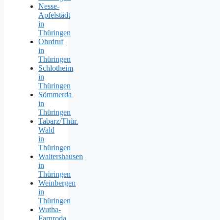
Nesse-
Apfelstädt
in
Thüringen
Ohrdruf
in
Thüringen
Schlotheim
in
Thüringen
Sömmerda
in
Thüringen
Tabarz/Thür.
Wald
in
Thüringen
Waltershausen
in
Thüringen
Weinbergen
in
Thüringen
Wutha-
Farnroda