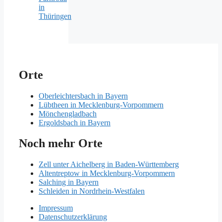
in
Thüringen
Orte
Oberleichtersbach in Bayern
Lübtheen in Mecklenburg-Vorpommern
Mönchengladbach
Ergoldsbach in Bayern
Noch mehr Orte
Zell unter Aichelberg in Baden-Württemberg
Altentreptow in Mecklenburg-Vorpommern
Salching in Bayern
Schleiden in Nordrhein-Westfalen
Impressum
Datenschutzerklärung