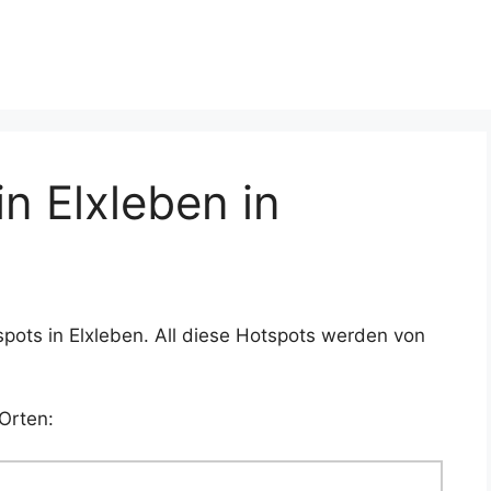
n Elxleben in
pots in Elxleben. All diese Hotspots werden von
Orten: