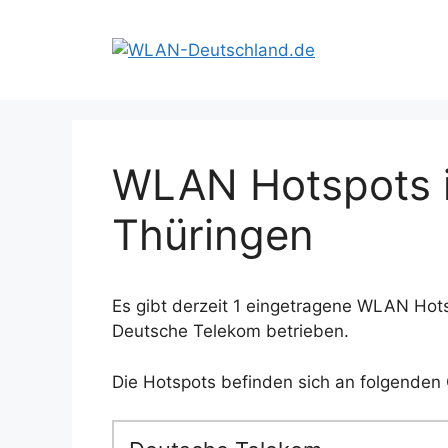
Zum
Inhalt
springen
WLAN Hotspots i
Thüringen
Es gibt derzeit 1 eingetragene WLAN Hots
Deutsche Telekom betrieben.
Die Hotspots befinden sich an folgenden 