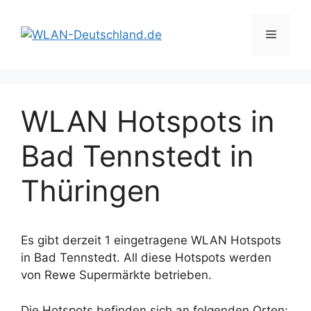
Zum
Inhalt
Menü
springen
WLAN Hotspots in
Bad Tennstedt in
Thüringen
Es gibt derzeit 1 eingetragene WLAN Hotspots
in Bad Tennstedt. All diese Hotspots werden
von Rewe Supermärkte betrieben.
Die Hotspots befinden sich an folgenden Orten: