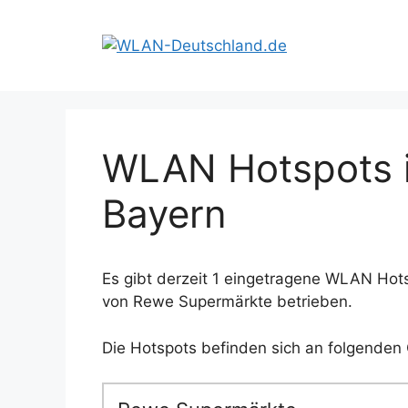
Zum
Inhalt
springen
WLAN Hotspots i
Bayern
Es gibt derzeit 1 eingetragene WLAN Hots
von Rewe Supermärkte betrieben.
Die Hotspots befinden sich an folgenden 