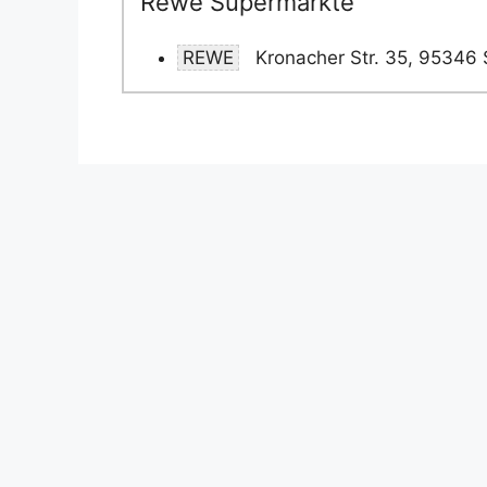
Rewe Supermärkte
REWE
Kronacher Str. 35, 95346 