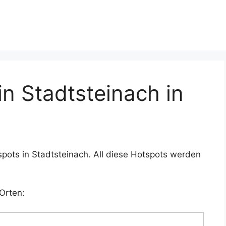
n Stadtsteinach in
pots in Stadtsteinach. All diese Hotspots werden
Orten: