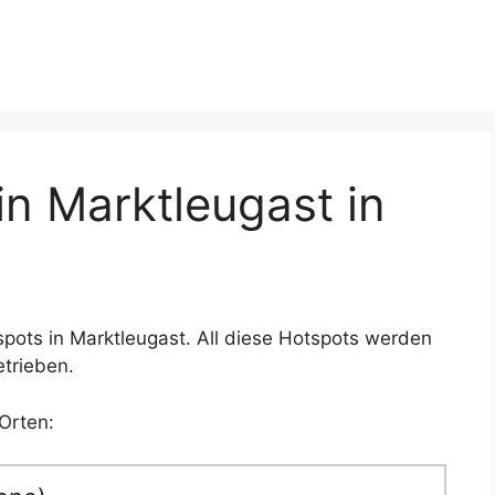
n Marktleugast in
pots in Marktleugast. All diese Hotspots werden
trieben.
Orten: