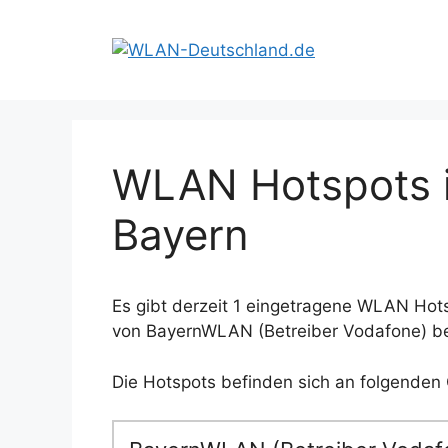
Zum
Inhalt
springen
WLAN Hotspots i
Bayern
Es gibt derzeit 1 eingetragene WLAN Hots
von BayernWLAN (Betreiber Vodafone) be
Die Hotspots befinden sich an folgenden 