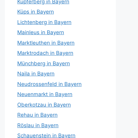
Kupferberg in Bayern
Küps in Bayern
Lichtenberg in Bayern
Mainleus in Bayern
Marktleuthen in Bayern
Marktrodach in Bayern
Münchberg in Bayern
Naila in Bayern
Neudrossenfeld in Bayern
Neuenmarkt in Bayern
Oberkotzau in Bayern
Rehau in Bayern
Röslau in Bayern
Schauenstein in Bayern