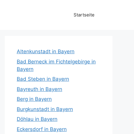
Startseite
Altenkunstadt in Bayern
Bad Berneck im Fichtelgebirge in
Bayern
Bad Steben in Bayern
Bayreuth in Bayern
Berg in Bayern
Burgkunstadt in Bayern
Döhlau in Bayern
Eckersdorf in Bayern