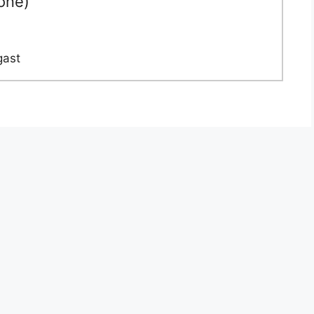
one)
gast