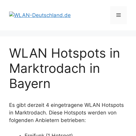
Zum
Inhalt
Menü
springen
WLAN Hotspots in
Marktrodach in
Bayern
Es gibt derzeit 4 eingetragene WLAN Hotspots
in Marktrodach. Diese Hotspots werden von
folgenden Anbietern betrieben:
Freifunk (1 Hotspot)