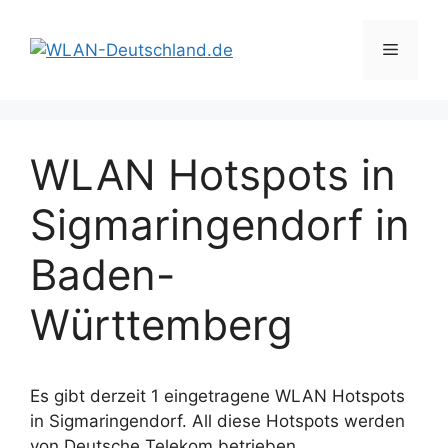
Zum
Inhalt
Menü
springen
WLAN Hotspots in
Sigmaringendorf in
Baden-
Württemberg
Es gibt derzeit 1 eingetragene WLAN Hotspots
in Sigmaringendorf. All diese Hotspots werden
von Deutsche Telekom betrieben.