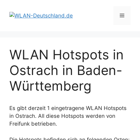
Zum
Inhalt
Menü
springen
WLAN Hotspots in
Ostrach in Baden-
Württemberg
Es gibt derzeit 1 eingetragene WLAN Hotspots
in Ostrach. All diese Hotspots werden von
Freifunk betrieben.
Die Hotspots befinden sich an folgenden Orten: