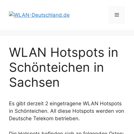
Zum
Inhalt
Menü
springen
WLAN Hotspots in
Schönteichen in
Sachsen
Es gibt derzeit 2 eingetragene WLAN Hotspots
in Schönteichen. All diese Hotspots werden von
Deutsche Telekom betrieben.
Die Hotspots befinden sich an folgenden Orten: