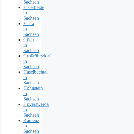
Sachsen
Elsterheide
in
Sachsen
Elstra
in
Sachsen
Göda
in
Sachsen
Großröhrsdorf
in
Sachsen
Haselbachtal
in
Sachsen
Hohnstein
in
Sachsen
Hoyerswerda
in
Sachsen
Kamenz
in
Sachsen