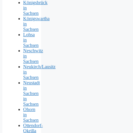
Königsbrück
in
Sachsen
Königswartha
in
Sachsen
Lohsa
in
Sachsen
Neschwitz
in
Sachsen
Neukirch/Lausitz
in
Sachsen
Neustadt
in
Sachsen
in
Sachsen
Ohorn
in
Sachsen
Ottendorf-
Okrilla