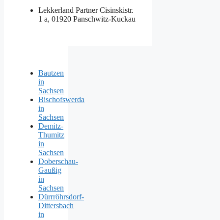
Lekkerland Partner
Cisinskistr.
1 a, 01920 Panschwitz-Kuckau
Bautzen
in
Sachsen
Bischofswerda
in
Sachsen
Demitz-
Thumitz
in
Sachsen
Doberschau-
Gaußig
in
Sachsen
Dürrröhrsdorf-
Dittersbach
in