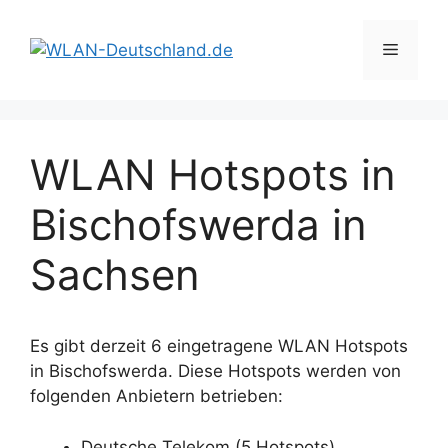
Zum
Inhalt
Menü
springen
WLAN Hotspots in
Bischofswerda in
Sachsen
Es gibt derzeit 6 eingetragene WLAN Hotspots
in Bischofswerda. Diese Hotspots werden von
folgenden Anbietern betrieben:
Deutsche Telekom (5 Hotspots)