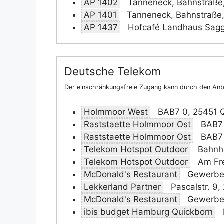
AP 1402
Tanneneck, Bahnstraße,
AP 1401
Tanneneck, Bahnstraße,
AP 1437
Hofcafé Landhaus Sagga
Deutsche Telekom
Der einschränkungsfreie Zugang kann durch den Anbi
Holmmoor West
BAB7 0, 25451 
Raststaette Holmmoor Ost
BAB7 
Raststaette Holmmoor Ost
BAB7 
Telekom Hotspot Outdoor
Bahnho
Telekom Hotspot Outdoor
Am Fre
McDonald's Restaurant
Gewerbeg
Lekkerland Partner
Pascalstr. 9,
McDonald's Restaurant
Gewerbeg
ibis budget Hamburg Quickborn