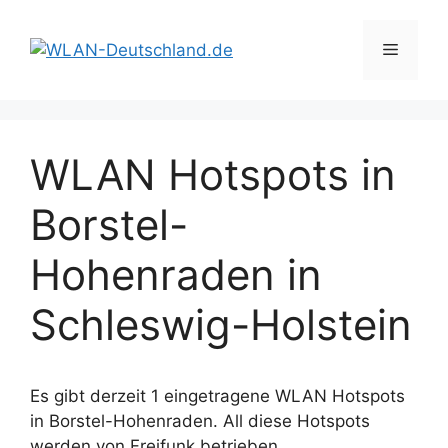
Zum
Inhalt
Menü
springen
WLAN Hotspots in
Borstel-
Hohenraden in
Schleswig-Holstein
Es gibt derzeit 1 eingetragene WLAN Hotspots
in Borstel-Hohenraden. All diese Hotspots
werden von Freifunk betrieben.