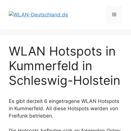
Zum
Inhalt
Menü
springen
WLAN Hotspots in
Kummerfeld in
Schleswig-Holstein
Es gibt derzeit 6 eingetragene WLAN Hotspots
in Kummerfeld. All diese Hotspots werden von
Freifunk betrieben.
Die Hotspots befinden sich an folgenden Orten: