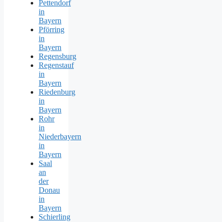
Pettendorf
in
Bayern
Pförring
in
Bayern
Regensburg
Regenstauf
in
Bayern
Riedenburg
in
Bayern
Rohr
in
Niederbayern
in
Bayern
Saal
an
der
Donau
in
Bayern
Schierling