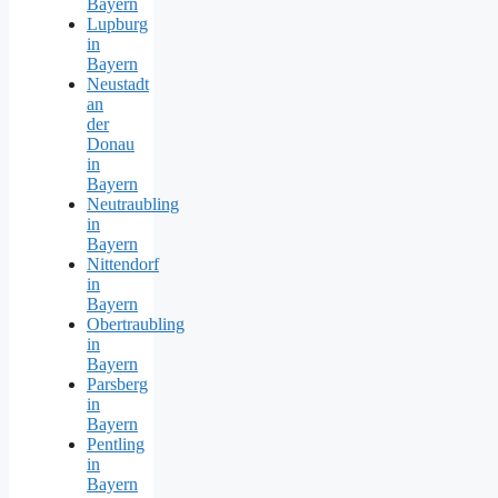
Bayern
Lupburg
in
Bayern
Neustadt
an
der
Donau
in
Bayern
Neutraubling
in
Bayern
Nittendorf
in
Bayern
Obertraubling
in
Bayern
Parsberg
in
Bayern
Pentling
in
Bayern