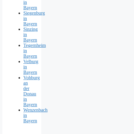
in
Bayern
Siegenburg
in
Bayern
Sinzing
in
Bayern
Tegernheim
in
Bayern
Velburg
in
Bayern
Vohburg
an
der
Donau
in
Bayern
Wenzenbach
in
Bayern