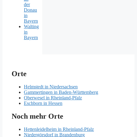
der
Donau
in
Bayern
Walting
in
Bayern
Orte
Helmstedt in Niedersachsen
Gammertingen in Baden-Württemberg
Oberwesel in Rheinland-Pfalz
Eschborn in Hessen
Noch mehr Orte
Hettenleidelheim in Rheinland-Pfalz
Niedergörsdorf in Brandenburg