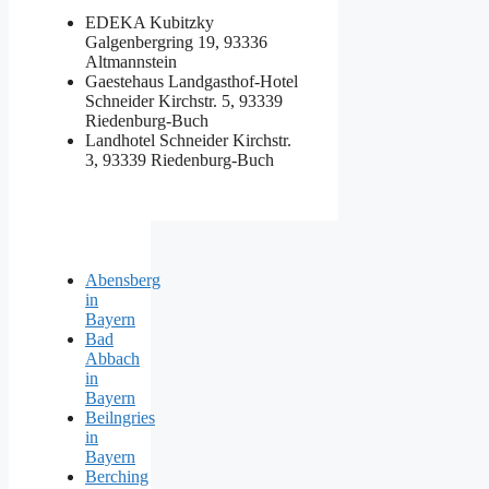
EDEKA Kubitzky
Galgenbergring 19, 93336
Altmannstein
Gaestehaus Landgasthof-Hotel
Schneider
Kirchstr. 5, 93339
Riedenburg-Buch
Landhotel Schneider
Kirchstr.
3, 93339 Riedenburg-Buch
Abensberg
in
Bayern
Bad
Abbach
in
Bayern
Beilngries
in
Bayern
Berching