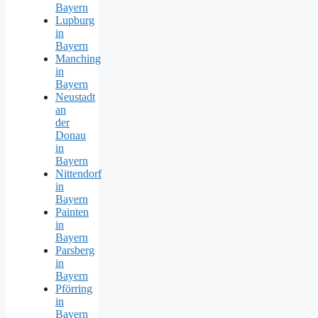
Bayern
Lupburg
in
Bayern
Manching
in
Bayern
Neustadt
an
der
Donau
in
Bayern
Nittendorf
in
Bayern
Painten
in
Bayern
Parsberg
in
Bayern
Pförring
in
Bayern