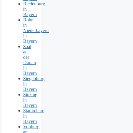
Riedenburg
in
Bayern
Rohr
in
Niederbayern
in
Bayern
Saal
an
der
Donau
in
Bayern
Siegenburg
in
Bayern
Sinzing
in
Bayern
Stammham
in
Bayern
Vohburg
an