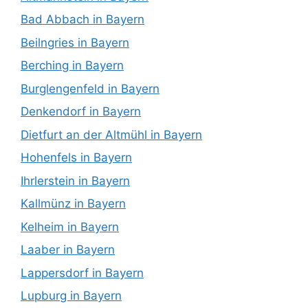
Bad Abbach in Bayern
Beilngries in Bayern
Berching in Bayern
Burglengenfeld in Bayern
Denkendorf in Bayern
Dietfurt an der Altmühl in Bayern
Hohenfels in Bayern
Ihrlerstein in Bayern
Kallmünz in Bayern
Kelheim in Bayern
Laaber in Bayern
Lappersdorf in Bayern
Lupburg in Bayern