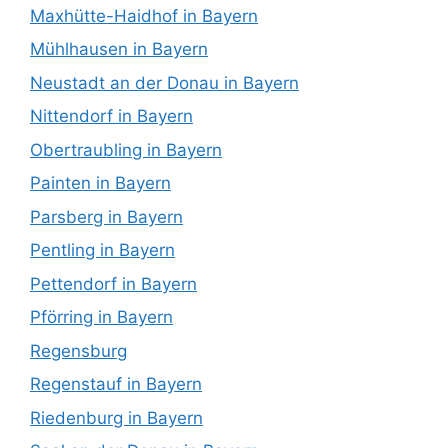
Maxhütte-Haidhof in Bayern
Mühlhausen in Bayern
Neustadt an der Donau in Bayern
Nittendorf in Bayern
Obertraubling in Bayern
Painten in Bayern
Parsberg in Bayern
Pentling in Bayern
Pettendorf in Bayern
Pförring in Bayern
Regensburg
Regenstauf in Bayern
Riedenburg in Bayern