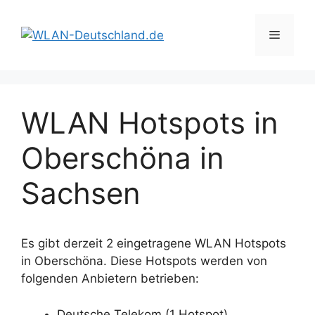
Zum
Inhalt
Menü
springen
WLAN Hotspots in
Oberschöna in
Sachsen
Es gibt derzeit 2 eingetragene WLAN Hotspots
in Oberschöna. Diese Hotspots werden von
folgenden Anbietern betrieben:
Deutsche Telekom (1 Hotspot)