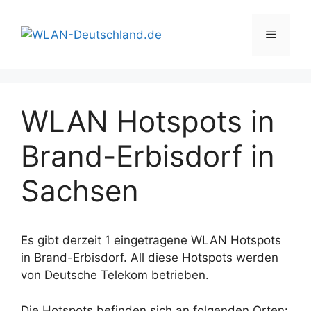
Zum
Inhalt
Menü
springen
WLAN Hotspots in
Brand-Erbisdorf in
Sachsen
Es gibt derzeit 1 eingetragene WLAN Hotspots
in Brand-Erbisdorf. All diese Hotspots werden
von Deutsche Telekom betrieben.
Die Hotspots befinden sich an folgenden Orten: