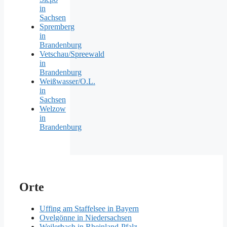
in
Sachsen
Spremberg
in
Brandenburg
Vetschau/Spreewald
in
Brandenburg
Weißwasser/O.L.
in
Sachsen
Welzow
in
Brandenburg
Orte
Uffing am Staffelsee in Bayern
Ovelgönne in Niedersachsen
Weilerbach in Rheinland-Pfalz