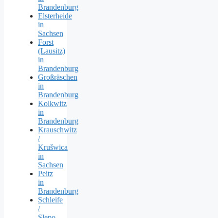
Brandenburg
Elsterheide
in
Sachsen
Forst
(Lausitz)
in
Brandenburg
Großräschen
in
Brandenburg
Kolkwitz
in
Brandenburg
Krauschwitz
/
Krušwica
in
Sachsen
Peitz
in
Brandenburg
Schleife
/
Slepo