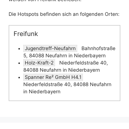
Die Hotspots befinden sich an folgenden Orten:
Freifunk
Jugendtreff-Neufahrn
Bahnhofstraße
5, 84088 Neufahrn in Niederbayern
Holz-Kraft-2
Niederfeldstraße 40,
84088 Neufahrn in Niederbayern
Spanner Re² GmbH H4.1
Niederfeldstraße 40, 84088 Neufahrn
in Niederbayern