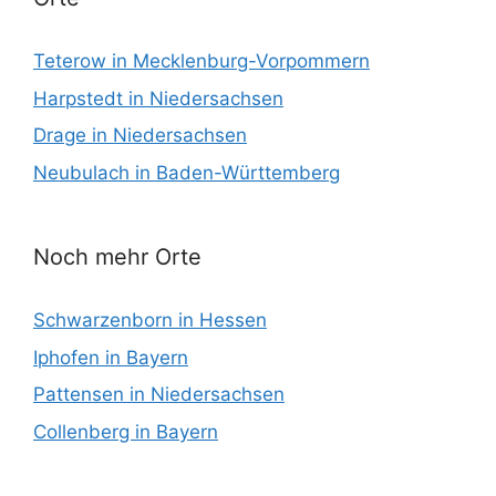
Teterow in Mecklenburg-Vorpommern
Harpstedt in Niedersachsen
Drage in Niedersachsen
Neubulach in Baden-Württemberg
Noch mehr Orte
Schwarzenborn in Hessen
Iphofen in Bayern
Pattensen in Niedersachsen
Collenberg in Bayern