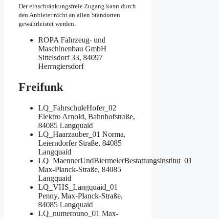
Der einschränkungsfreie Zugang kann durch
den Anbieter nicht an allen Standorten
gewährleistet werden.
ROPA Fahrzeug- und
Maschinenbau GmbH
Sittelsdorf 33, 84097
Herrngiersdorf
Freifunk
LQ_FahrschuleHofer_02
Elektro Arnold, Bahnhofstraße,
84085 Langquaid
LQ_Haarzauber_01
Norma,
Leierndorfer Straße, 84085
Langquaid
LQ_MaennerUndBiermeierBestattungsinstitut_01
Max-Planck-Straße, 84085
Langquaid
LQ_VHS_Langquaid_01
Penny, Max-Planck-Straße,
84085 Langquaid
LQ_numerouno_01
Max-