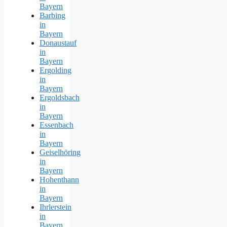
Bayern
Barbing
in
Bayern
Donaustauf
in
Bayern
Ergolding
in
Bayern
Ergoldsbach
in
Bayern
Essenbach
in
Bayern
Geiselhöring
in
Bayern
Hohenthann
in
Bayern
Ihrlerstein
in
Bayern