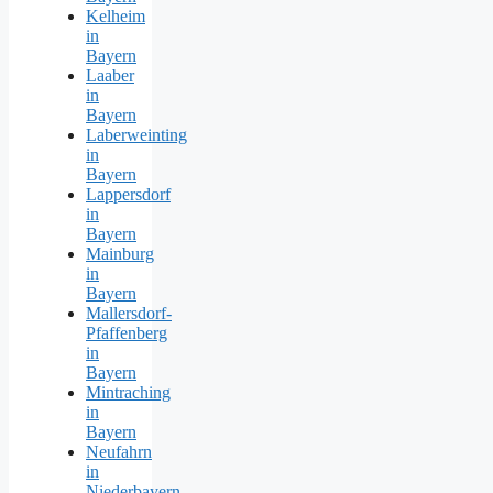
Kelheim
in
Bayern
Laaber
in
Bayern
Laberweinting
in
Bayern
Lappersdorf
in
Bayern
Mainburg
in
Bayern
Mallersdorf-
Pfaffenberg
in
Bayern
Mintraching
in
Bayern
Neufahrn
in
Niederbayern