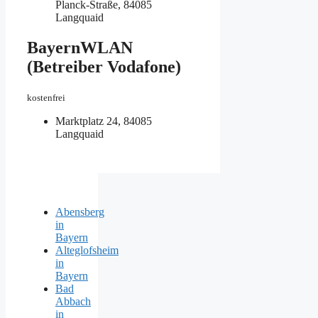
Planck-Straße, 84085
Langquaid
BayernWLAN
(Betreiber Vodafone)
kostenfrei
Marktplatz 24, 84085
Langquaid
Abensberg
in
Bayern
Alteglofsheim
in
Bayern
Bad
Abbach
in