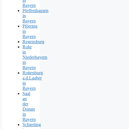
in
Bayern
Pfeffenhausen
in
Bayern
Pförring
in
Bayern
Regensburg
Rohr
in
Niederbayern
in
Bayern
Rottenburg
a.d.Laaber
in
Bayern
Saal
an
der
Donau
in
Bayern
Schierling