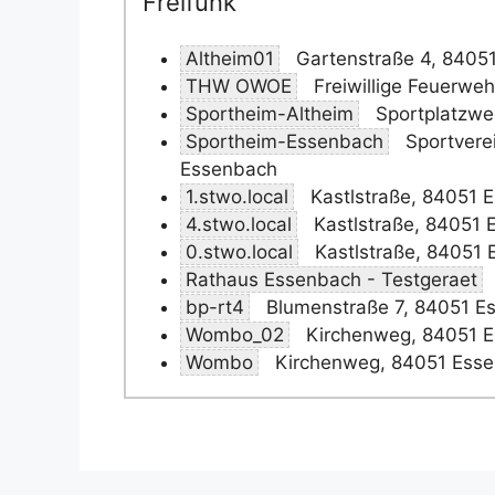
Freifunk
Altheim01
Gartenstraße 4, 8405
THW OWOE
Freiwillige Feuerwe
Sportheim-Altheim
Sportplatzwe
Sportheim-Essenbach
Sportverei
Essenbach
1.stwo.local
Kastlstraße, 84051 
4.stwo.local
Kastlstraße, 84051 
0.stwo.local
Kastlstraße, 84051
Rathaus Essenbach - Testgeraet
bp-rt4
Blumenstraße 7, 84051 E
Wombo_02
Kirchenweg, 84051 
Wombo
Kirchenweg, 84051 Ess