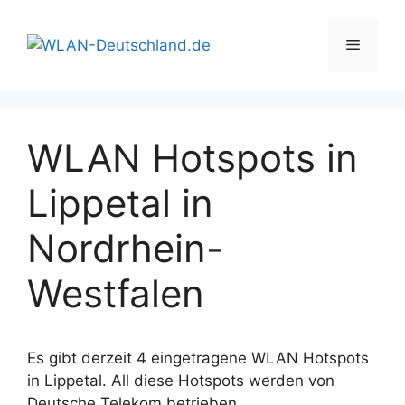
Zum
Inhalt
Menü
springen
WLAN Hotspots in
Lippetal in
Nordrhein-
Westfalen
Es gibt derzeit 4 eingetragene WLAN Hotspots
in Lippetal. All diese Hotspots werden von
Deutsche Telekom betrieben.