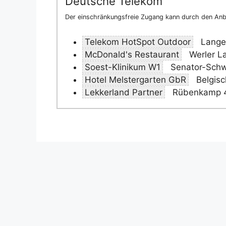
Deutsche Telekom
Der einschränkungsfreie Zugang kann durch den Anbi
Telekom HotSpot Outdoor
Lange
McDonald's Restaurant
Werler L
Soest-Klinikum W1
Senator-Schw
Hotel Melstergarten GbR
Belgisc
Lekkerland Partner
Rübenkamp 4