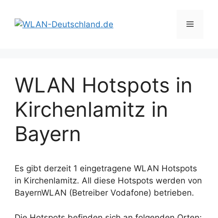
Zum
Inhalt
Menü
springen
WLAN Hotspots in
Kirchenlamitz in
Bayern
Es gibt derzeit 1 eingetragene WLAN Hotspots
in Kirchenlamitz. All diese Hotspots werden von
BayernWLAN (Betreiber Vodafone) betrieben.
Die Hotspots befinden sich an folgenden Orten: