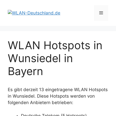
Zum
Inhalt
Menü
springen
WLAN Hotspots in
Wunsiedel in
Bayern
Es gibt derzeit 13 eingetragene WLAN Hotspots
in Wunsiedel. Diese Hotspots werden von
folgenden Anbietern betrieben:
Deutsche Telekom (5 Hotspots)