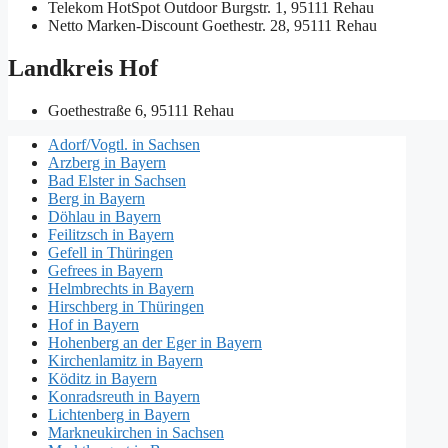
Telekom HotSpot Outdoor
Burgstr. 1, 95111 Rehau
Netto Marken-Discount
Goethestr. 28, 95111 Rehau
Landkreis Hof
Goethestraße 6, 95111 Rehau
Adorf/Vogtl. in Sachsen
Arzberg in Bayern
Bad Elster in Sachsen
Berg in Bayern
Döhlau in Bayern
Feilitzsch in Bayern
Gefell in Thüringen
Gefrees in Bayern
Helmbrechts in Bayern
Hirschberg in Thüringen
Hof in Bayern
Hohenberg an der Eger in Bayern
Kirchenlamitz in Bayern
Köditz in Bayern
Konradsreuth in Bayern
Lichtenberg in Bayern
Markneukirchen in Sachsen