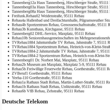
Tannenberg12a
Haus Tannenberg, Hirschberger Straße, 95111
Tannenberg03a
Haus Tannenberg, Hirschberger Straße, 95111
Tannenberg08a
Haus Tannenberg, Hirschberger Straße, 95111
Freifunk.Rehau02
Weidenstraße, 95111 Rehau
Rehau4a
Hallenbad und Dreifachturnhalle, Pilgramsreuther St
Rehau4b
Sportzentrum Rehau, Genossenschaftsstraße, 95111 
Rehau3b
Kunsthaus, Kirchgasse, 95111 Rehau
Tannenberg02
DHL-Service, Maxplatz, 95111 Rehau
Rehau10b
Seniorenhausgemeinschaften im Mehrgenerationenha
TVRehau1884
Jahnturnhalle TV Rehau, Jahnstraße 7, 95111 
TVRehau1884
Sportzentrum Rehau, Heinrich-von-Kleist-Stra
TVRehau1884-2
Jahnturnhalle TV Rehau, Jahnstraße 7, 9511
TVRehau1884-2
Sportzentrum Rehau, Heinrich-von-Kleist-St
Tannenberg01
Dr. Norbert Mai, Maxplatz, 95111 Rehau
Rehau2b
Museum am Maxplatz, Maxplatz 5-9, 95111 Rehau
Rehau5b
Freiwillige Feuerwehr Rehau, Goethestraße, 95111 
ZVBeruf1
Goethestraße, 95111 Rehau
Yeeha-110
Goethestraße, 95111 Rehau
Rehau1a
Rathaus Stadt Rehau, Martin-Luther-Straße, 95111 R
Rehau1b
Rathaus Stadt Rehau, Unlitzstraße, 95111 Rehau
Rehau6b
VfB Rehau, Zehstraße, 95111 Rehau
Deutsche Telekom