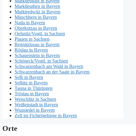
Marktleugast in Bayern
Marktleuthen in Bayern
Marktredwitz in Bayern
Münchberg in Bayern
Naila in Bayern
Oberkotzau in Bayern
Oelsnitz/Vogtl. in Sachsen
Plauen in Sachsen
Regnitzlosau in Bayern
Röslau in Bayern
Schauenstein in Bayern
Schöneck/Vogtl. in Sachsen
Schwarzenbach am Wald in Bayern
Schwarzenbach an der Saale in Bayern
Selb in Bayern
Selbitz in Bayern
Tanna in Thüringen
Tröstau in Bayern
Weischlitz in Sachsen
Weißenstadt in Bayern
Wunsiedel in Bayern
Zell im Fichtelgebirge in Bayern
Orte