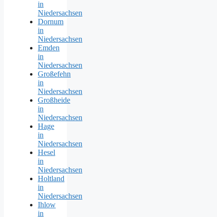
in
Niedersachsen
Dornum
in
Niedersachsen
Emden
in
Niedersachsen
Großefehn
in
Niedersachsen
Großheide
in
Niedersachsen
Hage
in
Niedersachsen
Hesel
in
Niedersachsen
Holtland
in
Niedersachsen
Ihlow
in