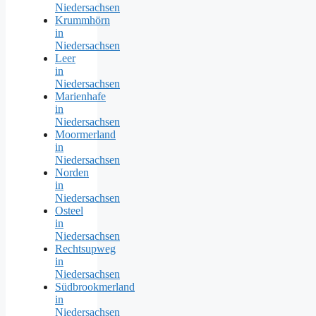
Niedersachsen
Krummhörn
in
Niedersachsen
Leer
in
Niedersachsen
Marienhafe
in
Niedersachsen
Moormerland
in
Niedersachsen
Norden
in
Niedersachsen
Osteel
in
Niedersachsen
Rechtsupweg
in
Niedersachsen
Südbrookmerland
in
Niedersachsen