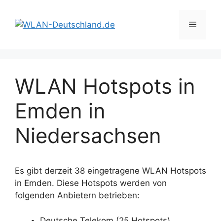
Zum
Inhalt
Menü
springen
WLAN Hotspots in
Emden in
Niedersachsen
Es gibt derzeit 38 eingetragene WLAN Hotspots
in Emden. Diese Hotspots werden von
folgenden Anbietern betrieben:
Deutsche Telekom (25 Hotspots)