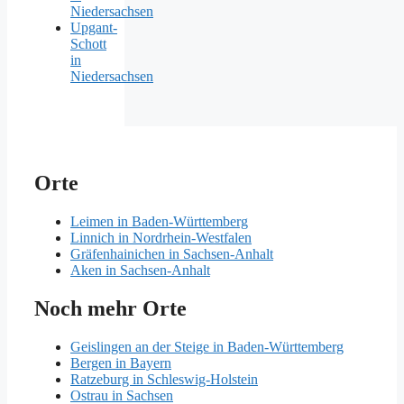
Niedersachsen
Upgant-
Schott
in
Niedersachsen
Orte
Leimen in Baden-Württemberg
Linnich in Nordrhein-Westfalen
Gräfenhainichen in Sachsen-Anhalt
Aken in Sachsen-Anhalt
Noch mehr Orte
Geislingen an der Steige in Baden-Württemberg
Bergen in Bayern
Ratzeburg in Schleswig-Holstein
Ostrau in Sachsen