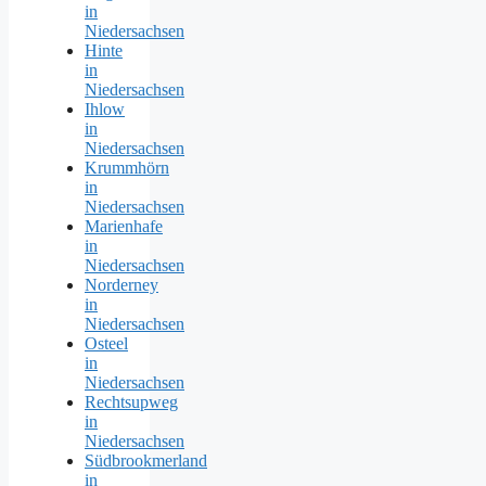
in
Niedersachsen
Hinte
in
Niedersachsen
Ihlow
in
Niedersachsen
Krummhörn
in
Niedersachsen
Marienhafe
in
Niedersachsen
Norderney
in
Niedersachsen
Osteel
in
Niedersachsen
Rechtsupweg
in
Niedersachsen
Südbrookmerland
in