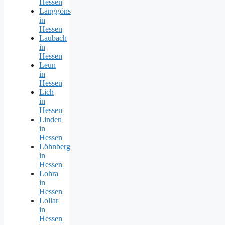
Hessen
Langgöns
in
Hessen
Laubach
in
Hessen
Leun
in
Hessen
Lich
in
Hessen
Linden
in
Hessen
Löhnberg
in
Hessen
Lohra
in
Hessen
Lollar
in
Hessen