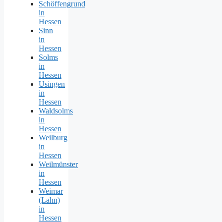
Schöffengrund
in
Hessen
Sinn
in
Hessen
Solms
in
Hessen
Usingen
in
Hessen
Waldsolms
in
Hessen
Weilburg
in
Hessen
Weilmünster
in
Hessen
Weimar
(Lahn)
in
Hessen