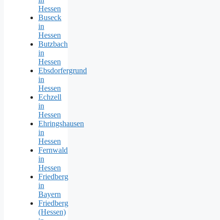
Hessen
Buseck
in
Hessen
Butzbach
in
Hessen
Ebsdorfergrund
in
Hessen
Echzell
in
Hessen
Ehringshausen
in
Hessen
Fernwald
in
Hessen
Friedberg
in
Bayern
Friedberg
(Hessen)