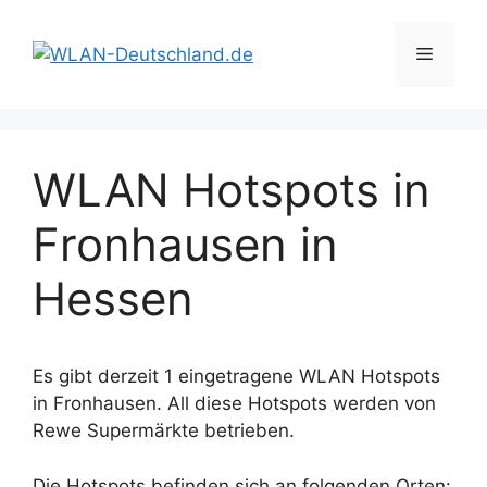
Zum
Inhalt
Menü
springen
WLAN Hotspots in
Fronhausen in
Hessen
Es gibt derzeit 1 eingetragene WLAN Hotspots
in Fronhausen. All diese Hotspots werden von
Rewe Supermärkte betrieben.
Die Hotspots befinden sich an folgenden Orten: