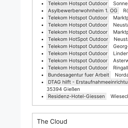
Telekom Hotspot Outdoor
Sonnen
Asylbewerberwohnheim 1. OG
Rö
Telekom Hotspot Outdoor
Marktp
Telekom Hotspot Outdoor
Neusta
Telekom Hotspot Outdoor
Marktp
Telekom HotSpot Outdoor
Neust
Telekom Hotspot Outdoor
Georg-
Telekom Hotspot Outdoor
Linden
Telekom Hotspot Outdoor
Asterw
Telekom Hotspot Outdoor
Ringal
Bundesagentur fuer Arbeit
Norda
DTAG hilft - Erstaufnahmeeinricht
35394 Gießen
Residenz-Hotel-Giessen
Wieseck
The Cloud