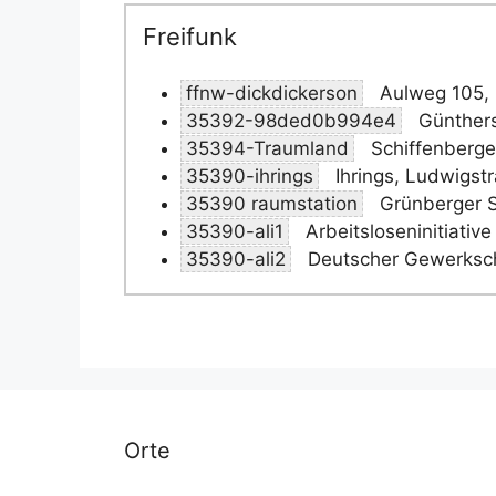
Freifunk
ffnw-dickdickerson
Aulweg 105,
35392-98ded0b994e4
Günthers
35394-Traumland
Schiffenberg
35390-ihrings
Ihrings, Ludwigst
35390 raumstation
Grünberger S
35390-ali1
Arbeitsloseninitiativ
35390-ali2
Deutscher Gewerksch
Orte