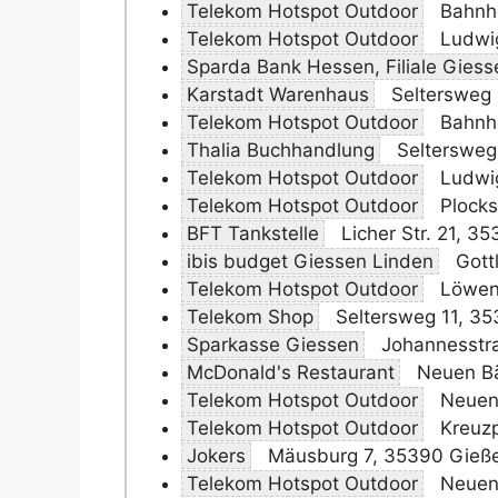
Telekom Hotspot Outdoor
Bahnho
Telekom Hotspot Outdoor
Ludwig
Sparda Bank Hessen, Filiale Giess
Karstadt Warenhaus
Seltersweg
Telekom Hotspot Outdoor
Bahnho
Thalia Buchhandlung
Seltersweg
Telekom Hotspot Outdoor
Ludwig
Telekom Hotspot Outdoor
Plocks
BFT Tankstelle
Licher Str. 21, 3
ibis budget Giessen Linden
Gott
Telekom Hotspot Outdoor
Löwen
Telekom Shop
Seltersweg 11, 3
Sparkasse Giessen
Johannesstr
McDonald's Restaurant
Neuen Bä
Telekom Hotspot Outdoor
Neuen
Telekom Hotspot Outdoor
Kreuzp
Jokers
Mäusburg 7, 35390 Gieß
Telekom Hotspot Outdoor
Neuen 