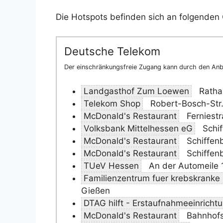
Die Hotspots befinden sich an folgenden 
Deutsche Telekom
Der einschränkungsfreie Zugang kann durch den Anbi
Landgasthof Zum Loewen
Ratha
Telekom Shop
Robert-Bosch-Str.
McDonald's Restaurant
Ferniest
Volksbank Mittelhessen eG
Schif
McDonald's Restaurant
Schiffen
McDonald's Restaurant
Schiffen
TUeV Hessen
An der Automeile 
Familienzentrum fuer krebskranke
Gießen
DTAG hilft - Erstaufnahmeeinricht
McDonald's Restaurant
Bahnhofs