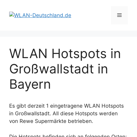
Zum
Inhalt
Menü
springen
WLAN Hotspots in
Großwallstadt in
Bayern
Es gibt derzeit 1 eingetragene WLAN Hotspots
in Großwallstadt. All diese Hotspots werden
von Rewe Supermärkte betrieben.
Die Hotspots befinden sich an folgenden Orten: